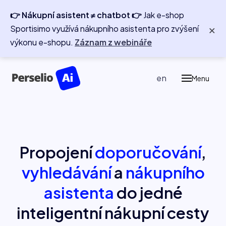
👉 Nákupní asistent ≠ chatbot 👉
Jak e-shop
×
Sportisimo využívá nákupního asistenta pro zvýšení
Prod
výkonu e-shopu.
Záznam z webináře
P
Pe
cz
en
Menu
Re
P
Ass
Refe
Propojení
doporučování
,
Blog
vyhledávání
a
nákupního
asistenta
do jedné
O ná
inteligentní nákupní cesty
Kont