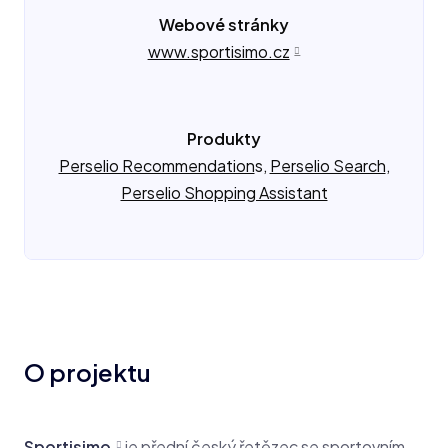
Webové stránky
www.sportisimo.cz
Produkty
Perselio Recommendation
s,
Perselio Search
,
Perselio Shopping Assistant
O projektu
Sportisimo
je přední český řetězec se sportovním