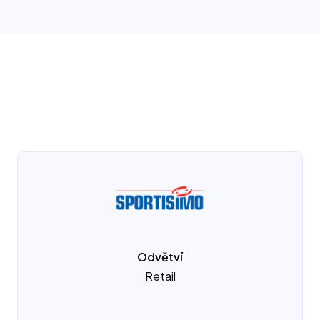
Dom
cz
en
Odvětví
Retail