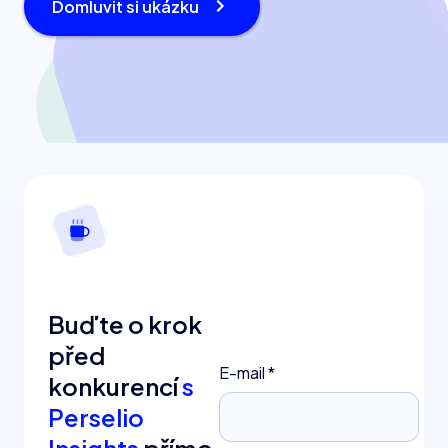
Domluvit si ukázku
Buďte o krok
před
E-mail
*
konkurencí
s
Perselio
Insights
přímo