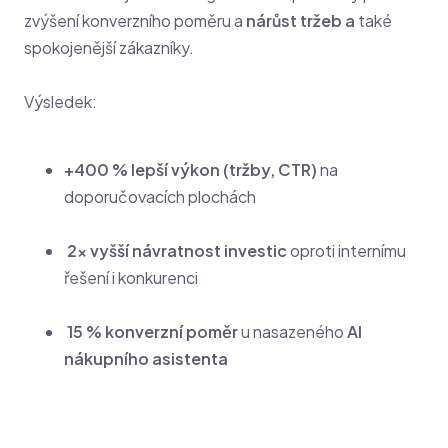
zvýšení konverzního poměru a
nárůst tržeb a
také
spokojenější zákazníky.
Výsledek:
+400 % lepší výkon (tržby, CTR)
na
doporučovacích plochách
2× vyšší návratnost investic
oproti internímu
řešení i konkurenci
15 % konverzní poměr
u nasazeného
AI
nákupního asistenta