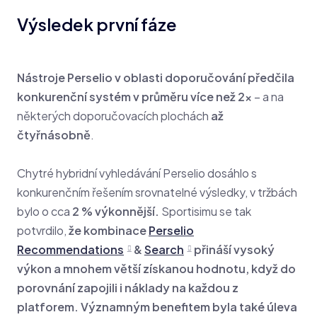
Výsledek první fáze
Nástroje Perselio v oblasti doporučování předčila
konkurenční systém v průměru více než 2x
– a na
některých doporučovacích plochách
až
čtyřnásobně
.
Chytré hybridní vyhledávání Perselio dosáhlo s
konkurenčním řešením srovnatelné výsledky, v tržbách
bylo o cca
2 % výkonnější.
Sportisimu se tak
potvrdilo,
že kombinace
Perselio
Recommendations
&
Search
přináší vysoký
výkon a mnohem větší získanou hodnotu, když do
porovnání zapojili i náklady na každou z
platforem. Významným benefitem byla také úleva